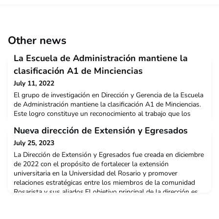
Other news
La Escuela de Administración mantiene la
clasificación A1 de Minciencias
July 11, 2022
El grupo de investigación en Dirección y Gerencia de la Escuela
de Administración mantiene la clasificación A1 de Minciencias.
Este logro constituye un reconocimiento al trabajo que los
investigadores vienen realizando en este grupo.Para hablar de
Nueva dirección de Extensión y Egresados
este reconocimiento y de su importancia para la Escuela de
Administración, conversamos con el profesor Juan Carlos
July 25, 2023
Espinosa, director de investigación d
La Dirección de Extensión y Egresados fue creada en diciembre
de 2022 con el propósito de fortalecer la extensión
universitaria en la Universidad del Rosario y promover
relaciones estratégicas entre los miembros de la comunidad
Rosarista y sus aliados.El objetivo principal de la dirección es
contribuir desde la proyección social y el relacionamiento
estratégico en la formación de líderes y el desa