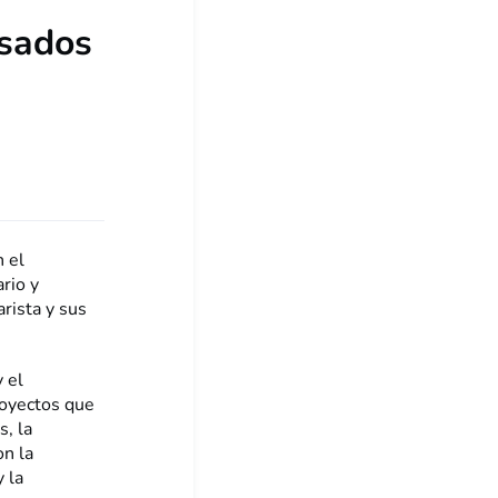
esados
 el
rio y
rista y sus
y el
royectos que
s, la
on la
y la