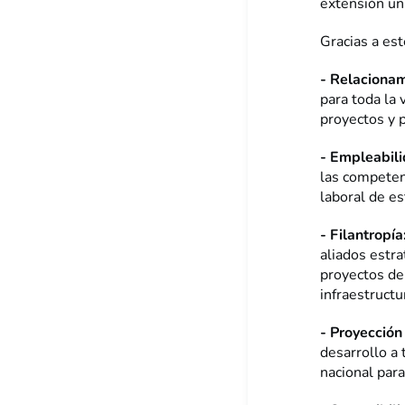
extensión uni
Gracias a est
- Relaciona
para toda la 
proyectos y 
- Empleabili
las competenc
laboral de e
- Filantropía
aliados estr
proyectos de 
infraestructu
- Proyección 
desarrollo a 
nacional para