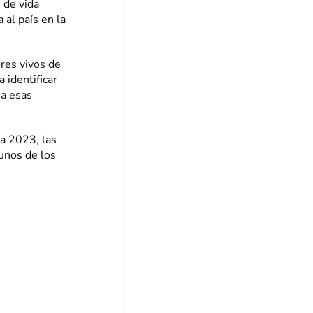
s de vida
 al país en la
res vivos de
 identificar
 a esas
ra 2023, las
unos de los