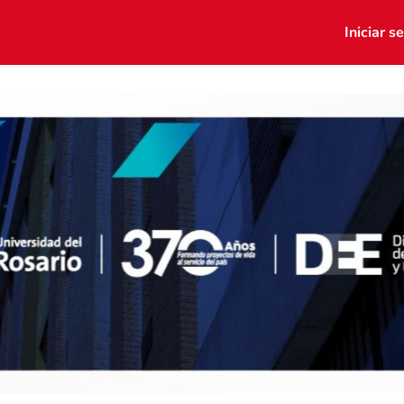
tos
Portal de empleo
Iniciar s
porte Virtual
Grupos
Dona aquí
 Mentores