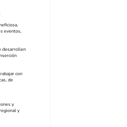
:
eficiosa,
es eventos,
e desarrollen
inserción
trabajar con
cas, de
iones y
regional y