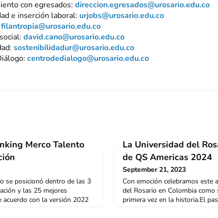
iento con egresados:
direccion.egresados@urosario.edu.co
ad e inserción laboral:
urjobs@urosario.edu.co
:
filantropia@urosario.edu.co
social:
david.cano@urosario.edu.co
dad:
sostenibilidadur@urosario.edu.co
Diálogo:
centrodedialogo@urosario.edu.co
anking Merco Talento
La Universidad del Rosa
ción
de QS Americas 2024
September 21, 2023
o se posicionó dentro de las 3
Con emoción celebramos este a
ación y las 25 mejores
del Rosario en Colombia como
 acuerdo con la versión 2022
primera vez en la historia.El pa
o.Estos resultados consolidan
septiembre de 2023 se oficializó