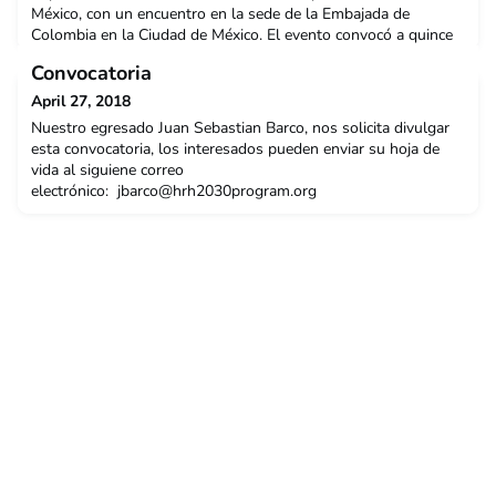
México, con un encuentro en la sede de la Embajada de
Colombia en la Ciudad de México. El evento convocó a quince
egresados Rosaristas de diferentes programas y contó con la
Convocatoria
presencia de la Señora Embajadora de Colombia en México,
Patricia Eugenia Cárdenas Santamaría, la Directora de la
April 27, 2018
Egresados de la Universidad del Rosario, Ana María
Nuestro egresado Juan Sebastian Barco, nos solicita divulgar
esta convocatoria, los interesados pueden enviar su hoja de
vida al siguiene correo
electrónico:
jbarco@hrh2030program.org