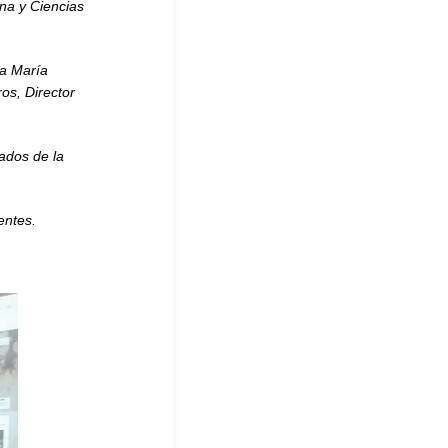
na y Ciencias
na María
os, Director
sados de la
entes.