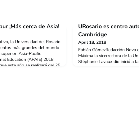
ur ¡Más cerca de Asia!
URosario es centro aut
Cambridge
ivo, la Universidad del Rosario
April 18, 2018
 eventos más grandes del mundo
Fabián GómezRedacción Nova et
superior, Asia-Pacific
Máxima la vicerrectora de la Un
ional Education (APAIE) 2018
Stéphanie Lavaux dio inició a l
que este año se realizará del 25
convenio firmado por la Univers
ur, atrae alrededor de 200
Cambridge Assessment English
00 delegaciones Universitarias
la Universidad como centro au
Cambridge.En el evento Stépha
acompañada por el embajador B