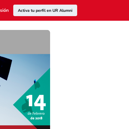
esión
Activa tu perfil en UR Alumni