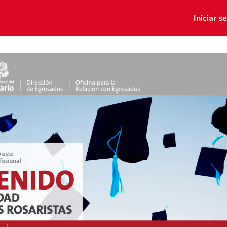
tos
Portal de empleo
Iniciar s
porte Virtual
Grupos
Dona aquí
 Mentores