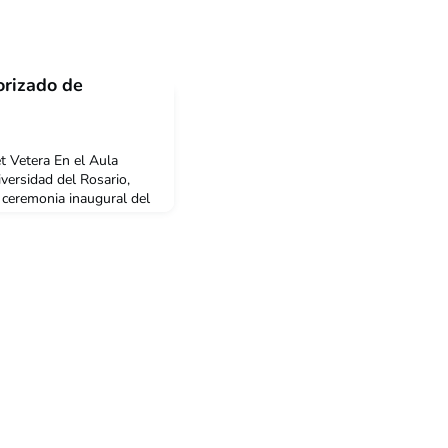
orizado de
 Vetera En el Aula
iversidad del Rosario,
a ceremonia inaugural del
idad del Rosario y
, en donde se designó a
torizado para exámenes
nie Lavaux estuvo
ritánico en