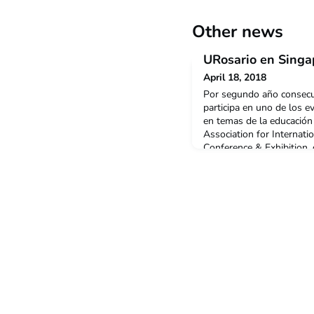
Other news
URosario en Singap
April 18, 2018
Por segundo año consecut
participa en uno de los
en temas de la educación 
Association for Internat
Conference & Exhibition, 
al 29 de marzo en Singap
expositores y más de 1.5
de diferentes continentes