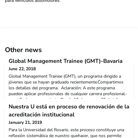
para vehículos automotores.
Other news
Global Management Trainee (GMT)-Bavaria
June 22, 2018
Global Management Trainee (GMT), un programa dirigido a
jóvenes que se hayan graduado recientemente.Compartimos
los detalles del programa. Aclaración: A este programa
pueden aplicar profesionales de cualquier carrera profesional.-
Fechas convocatoria: Desde 10 de mayo – 30 de julio-
Link aplicación a la convocatoria:
Nuestra U está en proceso de renovación de la
http://bit.ly/GMTColombia2019- Experiencia laboral: 0
acreditación institucional
January 21, 2019
Para la Universidad del Rosario, este proceso constituye una
reflexión sistemática de nuestro quehacer, que nos permite