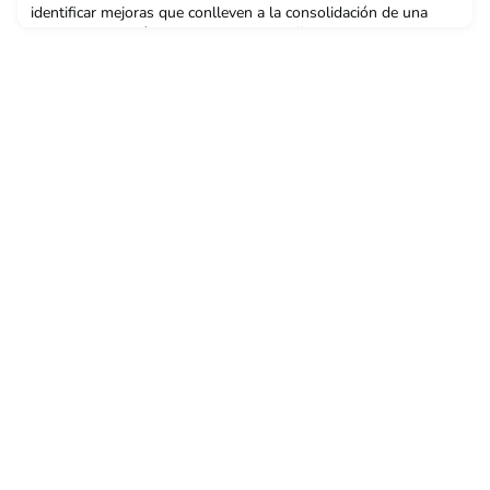
identificar mejoras que conlleven a la consolidación de una
comunidad académica de alto desempeño.Conoce mas
información sobre el proceso de acreditación aquí.