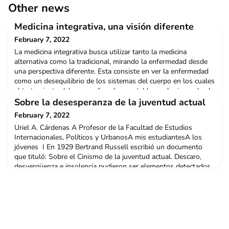
Other news
Medicina integrativa, una visión diferente
February 7, 2022
La medicina integrativa busca utilizar tanto la medicina
alternativa como la tradicional, mirando la enfermedad desde
una perspectiva diferente. Esta consiste en ver la enfermedad
como un desequilibrio de los sistemas del cuerpo en los cuales
el tratamiento debe ser enfocado a restablecer el mismo desde
una mirada más global dándole importancia a las conductas
Sobre la desesperanza de la juventud actual
del paciente. En esta ocasión, el méd
February 7, 2022
Uriel A. Cárdenas A Profesor de la Facultad de Estudios
Internacionales, Políticos y UrbanosA mis estudiantesA los
jóvenes I En 1929 Bertrand Russell escribió un documento
que tituló: Sobre el Cinismo de la juventud actual. Descaro,
desvergüenza e insolencia pudieron ser elementos detectados
por su sabia sensibilidad a las situaciones humanas. ¿Cómo
hacer visible la causa de tan delicada condició